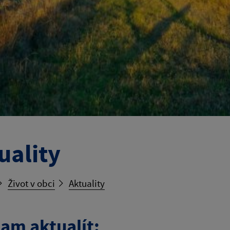
uality
Život v obci
Aktuality
am aktualít: