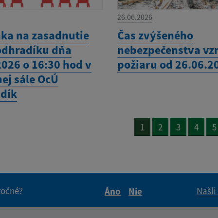
26.06.2026
ka na zasadnutie
Čas zvýšeného
odhradíku dňa
nebezpečenstva vz
2026 o 16:30 hod v
požiaru od 26.06.2
nej sále OcÚ
dík
1
2
3
4
5
itočné?
Našli
Áno
Nie
Boli tieto informácie pre 
Boli tieto informáci