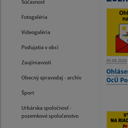
Súčasnosť
Fotogaléria
Videogaléria
Podujatia v obci
05.08.2026
Zaujímavosti
Ohláse
Obecný spravodaj - archív
OcÚ Po
Šport
Urbárska spoločnosť -
pozemkové spoločenstvo