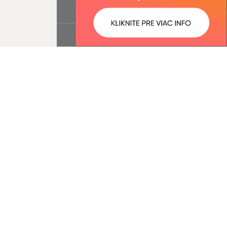
ované:
Správca obsahu: