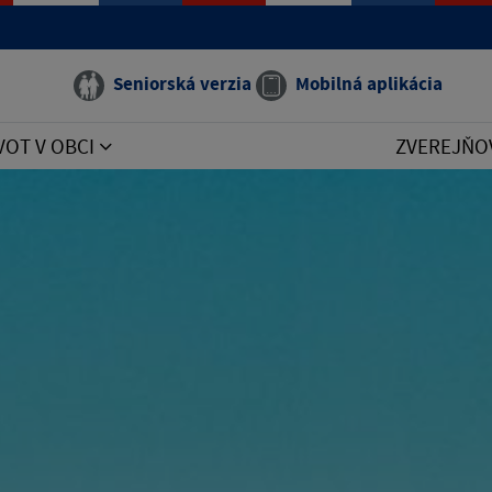
Seniorská verzia
Mobilná aplikácia
VOT V OBCI
ZVEREJŇO