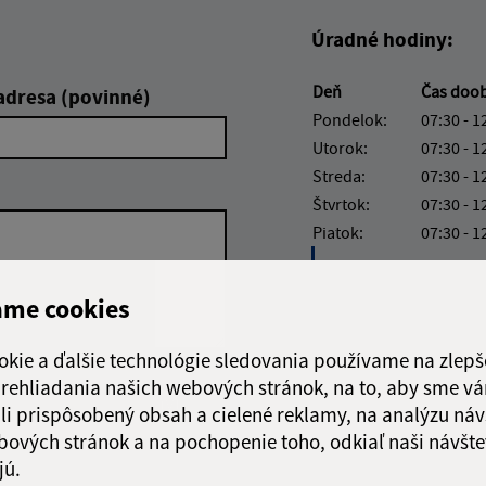
Úradné hodiny:
Deň
Čas doo
adresa (povinné)
Pondelok:
07:30 - 1
Utorok:
07:30 - 1
Streda:
07:30 - 1
Štvrtok:
07:30 - 1
Piatok:
07:30 - 1
Obedňajšia prestáv
ame cookies
okie a ďalšie technológie sledovania používame na zlepš
 prehliadania našich webových stránok, na to, aby sme v
Google reCaptcha Response
Odoslať správu
li prispôsobený obsah a cielené reklamy, na analýzu náv
bových stránok a na pochopenie toho, odkiaľ naši návšte
jú.