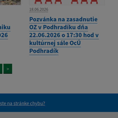
18.06.2026
Pozvánka na zasadnutie
niku
OZ v Podhradíku dňa
026
22.06.2026 o 17:30 hod v
kultúrnej sále OcÚ
Podhradík
>
 ste na stránke chybu?
vás užitočné?
e pre vás užitočné?