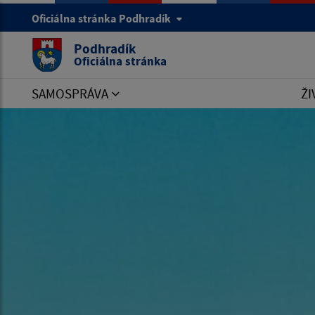
Oficiálna stránka Podhradík
Podhradík
Oficiálna stránka
SAMOSPRÁVA
ŽI