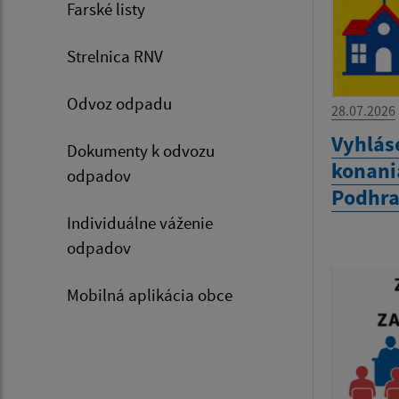
Farské listy
Strelnica RNV
Odvoz odpadu
28.07.2026
Vyhlás
Dokumenty k odvozu
konania
odpadov
Podhra
Individuálne váženie
odpadov
Mobilná aplikácia obce