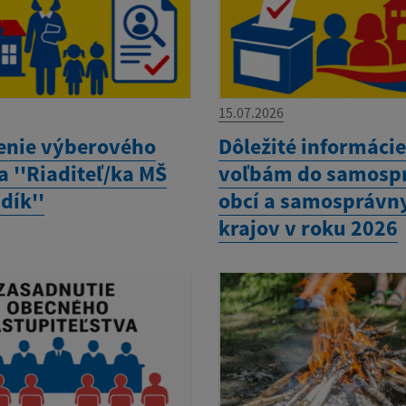
15.07.2026
enie výberového
Dôležité informácie
 ''Riaditeľ/ka MŠ
voľbám do samosp
dík''
obcí a samosprávn
krajov v roku 2026