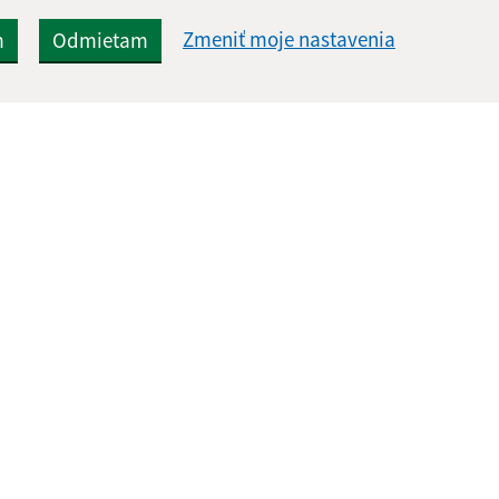
Zmeniť moje nastavenia
m
Odmietam
Rýchle odkazy:
Aktualiz