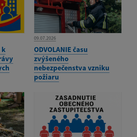
09.07.2026
 k
ODVOLANIE času
rávy
zvýšeného
ych
nebezpečenstva vzniku
požiaru