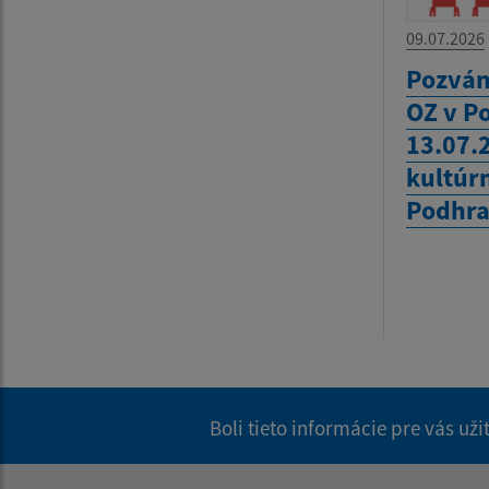
09.07.2026
Pozván
OZ v P
13.07.
kultúr
Podhra
Boli tieto informácie pre vás už