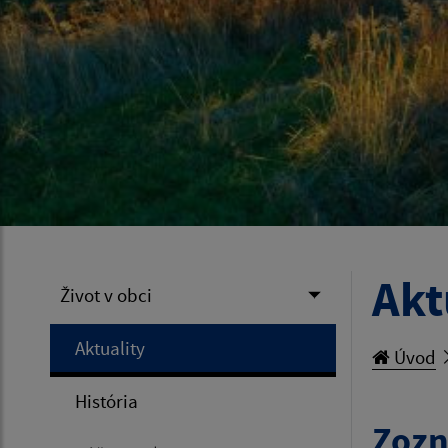
Akt
Život v obci
Aktuality
Úvod
História
Zozn