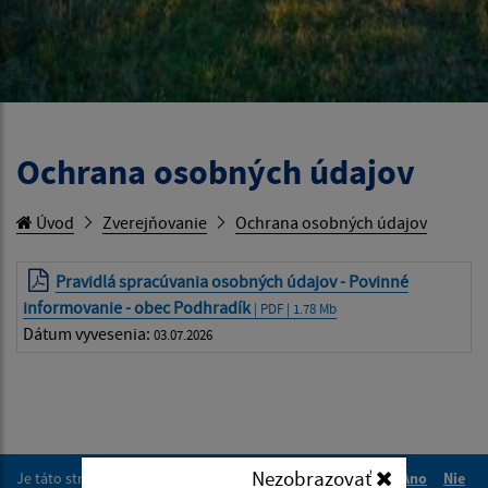
Ochrana osobných údajov
Úvod
Zverejňovanie
Ochrana osobných údajov
Pravidlá spracúvania osobných údajov - Povinné
informovanie - obec Podhradík
| PDF | 1.78 Mb
Dátum vyvesenia:
03.07.2026
Nezobrazovať
Je táto stránka užitočná?
Áno
Nie