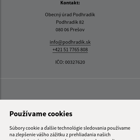
Kontakt:
Obecný úrad Podhradík
Podhradík 82
080 06 Prešov
info@podhradik.sk
+421 51 7765 808
IČO: 00327620
Používame cookies
Súbory cookie a ďalšie technológie sledovania používame
na zlepšenie vášho zážitku z prehliadania našich