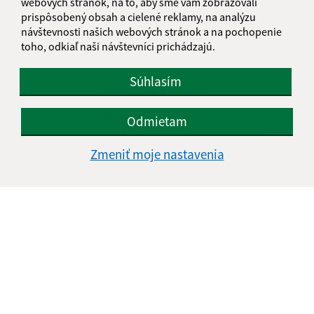
webových stránok, na to, aby sme vám zobrazovali
prispôsobený obsah a cielené reklamy, na analýzu
návštevnosti našich webových stránok a na pochopenie
toho, odkiaľ naši návštevníci prichádzajú.
Súhlasím
Informácie o stránke:
Vyhlásenie o prístupnosti
Odmietam
Autorské práva
Ochrana osobných údajov
Zmeniť moje nastavenia
Navigácia:
Vytlačiť aktuálnu stránku
Mapa stránok
Cookies
Rýchle odkazy:
Naša obec
História