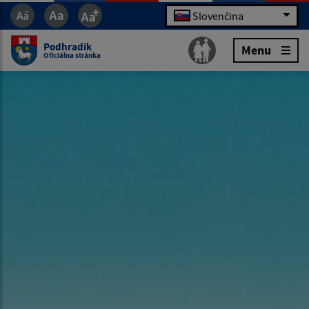
Slovenčina
Podhradík
Menu
Oficiálna stránka