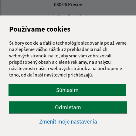
080 06 Prešov
info@podhradik.sk
+421 51 7765 808
Používame cookies
IČO: 00327620
Súbory cookie a ďalšie technológie sledovania používame
na zlepšenie vášho zážitku z prehliadania našich
webových stránok, na to, aby sme vám zobrazovali
prispôsobený obsah a cielené reklamy, na analýzu
návštevnosti našich webových stránok a na pochopenie
toho, odkiaľ naši návštevníci prichádzajú.
Súhlasím
Odmietam
Zmeniť moje nastavenia