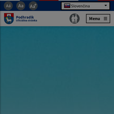
Slovenčina
Podhradík
Menu
Oficiálna stránka