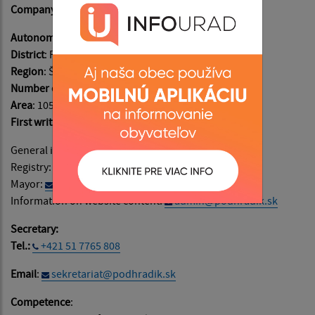
Company identification number (IČO)
: 00327620
Autonomous regions of
: Prešovský
District
: Prešov​​​​​​​
Region
: Šariš​​​​​​​
Number of inhabitants
: 422​​​​​​​
Area
: 1056 ha
First written records
: in the year 1401
General information:
info@podhradik.sk
Registry:
podatelna@podhradik.sk
Mayor:
starosta@podhradik.sk
Information on website content:
admin@podhradik.sk
Secretary:
Tel.:
+421 51 7765 808
Email
:
sekretariat@podhradik.sk
Competence
: