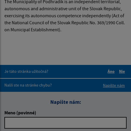
The Municipality of Podhradík is an independent territorial,
autonomous and administrative unit of the Slovak Republic,
exercising its autonomous competence independently (Act of
the National Council of the Slovak Republic No. 369/1990 Coll.
on Municipal Establishment).
Je táto stránka užitočná?
Áno
Nie
Boli tieto 
Boli 
Našli ste na stránke chybu?
Napíšte nám
Napíšte nám:
Meno (povinné)