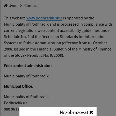
Úvod
Contact
This website
www.podhradik.sk
is operated by the
Municipality of Podhradík and is processed in compliance with
current legislation, web content accessibility guidelines under
Schedule No. 1 of the Decree on Standards for Information
Systems in Public Administration (effective from 01 October
2008, issued in the Financial Bulletin of the Ministry of Finance
of the Slovak Republic No. 9/2008).
Web content administrator
:
Municipality of Podhradík
Municipal Office
:
Municipality of Podhradík
Podhradík 82
080 06 Prešov
Nezobrazovať