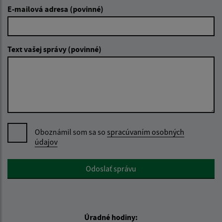
E-mailová adresa (povinné)
Text vašej správy (povinné)
Oboznámil som sa so
spracúvaním osobných
údajov
Google reCaptcha Response
Odoslať správu
Úradné hodiny: