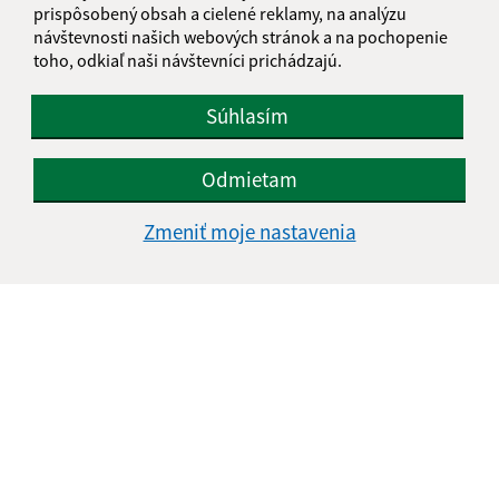
IČO: 00327620
prispôsobený obsah a cielené reklamy, na analýzu
návštevnosti našich webových stránok a na pochopenie
toho, odkiaľ naši návštevníci prichádzajú.
Súhlasím
Odmietam
Zmeniť moje nastavenia
Informácie o stránke:
Vyhlásenie o prístupnosti
Autorské práva