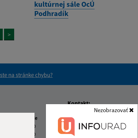
kultúrnej sále OcÚ
Podhradík
>
 ste na stránke chybu?
vás užitočné?
e pre vás užitočné?
Kontakt:
Nezobrazovať
Obecný úrad Podhradík
beda
Čas poobede
Podhradík 82
2:00
13:00 - 17:00
080 06 Prešov
2:00
13:00 - 15:00