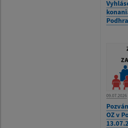
Vyhlás
konania
Podhra
09.07.2026
Pozván
OZ v P
13.07.