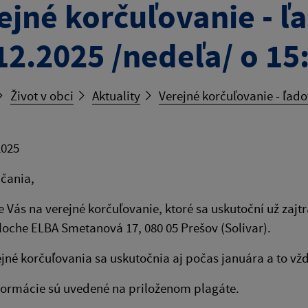
ejné korčuľovanie - 
12.2025 /nedeľa/ o 15
Život v obci
Aktuality
Verejné korčuľovanie - ľad
2025
čania,
Vás na verejné korčuľovanie, ktoré sa uskutoční už zajtr
loche ELBA Smetanová 17, 080 05 Prešov (Solivar).
ejné korčuľovania sa uskutočnia aj počas januára a to vž
nformácie sú uvedené na priloženom plagáte.