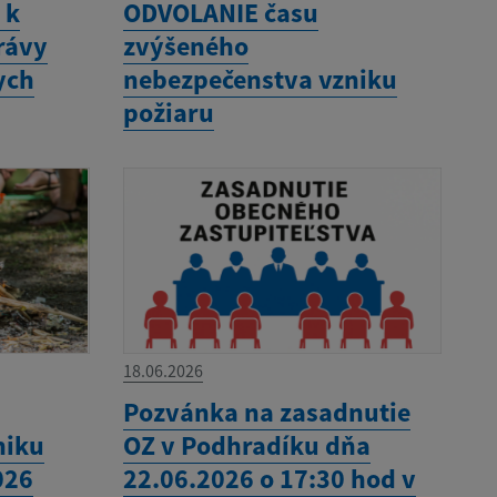
 k
ODVOLANIE času
rávy
zvýšeného
ych
nebezpečenstva vzniku
požiaru
18.06.2026
Pozvánka na zasadnutie
niku
OZ v Podhradíku dňa
026
22.06.2026 o 17:30 hod v