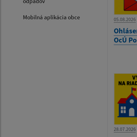
odpadov
Mobilná aplikácia obce
05.08.2026
Ohláse
OcÚ Po
28.07.2026