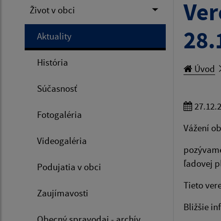
Ver
Život v obci
28.
Aktuality
História
Úvod
Súčasnosť
27.12.
Fotogaléria
Vážení ob
Videogaléria
pozývame 
ľadovej p
Podujatia v obci
Tieto ver
Zaujímavosti
Bližšie i
Obecný spravodaj - archív