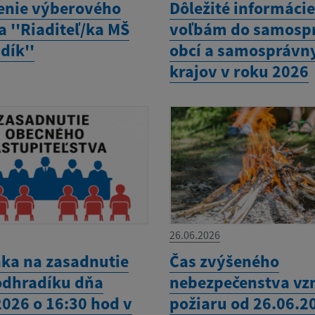
enie výberového
Dôležité informácie
 ''Riaditeľ/ka MŠ
voľbám do samosp
dík''
obcí a samosprávn
krajov v roku 2026
26.06.2026
ka na zasadnutie
Čas zvýšeného
odhradíku dňa
nebezpečenstva vz
2026 o 16:30 hod v
požiaru od 26.06.2