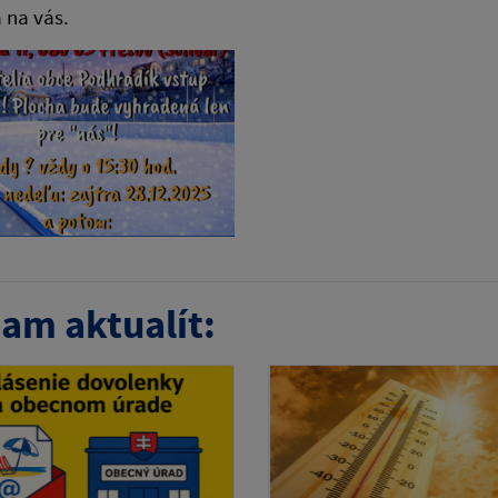
 na vás.
am aktualít: