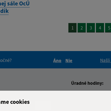
nej sále OcÚ
dík
1
2
3
4
5
itočné?
Našli
Áno
Nie
Boli tieto informácie pre 
Boli tieto informáci
Úradné hodiny:
Deň
Čas doo
adresa (povinné)
ame cookies
Pondelok:
07:30 - 1
Utorok:
07:30 - 1