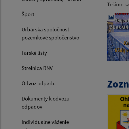
Tešíme sa
Šport
Urbárska spoločnosť -
pozemkové spoločenstvo
Farské listy
Strelnica RNV
Zozn
Odvoz odpadu
Dokumenty k odvozu
odpadov
Individuálne váženie