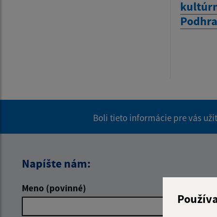
kultúr
Podhra
Boli tieto informácie pre vás už
Napíšte nám:
Meno (povinné)
E-mailová 
Použív