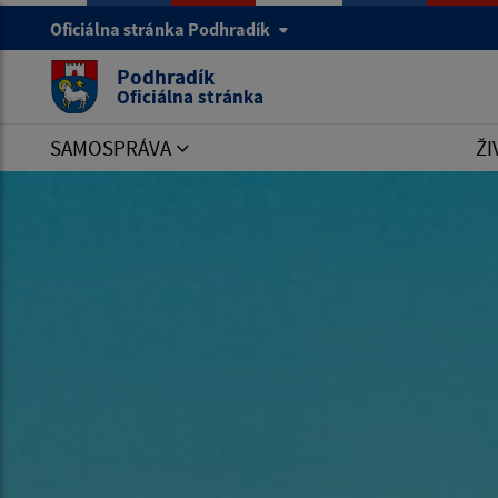
Oficiálna stránka Podhradík
Podhradík
Oficiálna stránka
SAMOSPRÁVA
ŽI