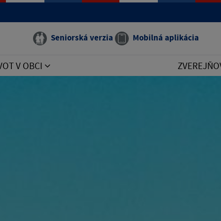
Seniorská verzia
Mobilná aplikácia
VOT V OBCI
ZVEREJŇO