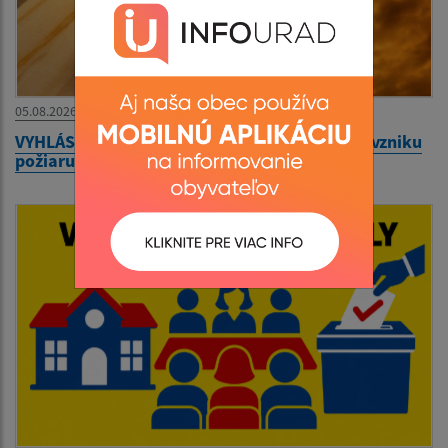
05.08.2026
VYHLÁSENIE času zvýšeného nebezpečenstva vzniku
požiaru