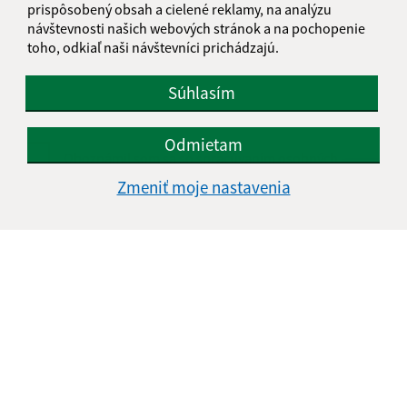
Text vašej správy (povinné)
prispôsobený obsah a cielené reklamy, na analýzu
návštevnosti našich webových stránok a na pochopenie
toho, odkiaľ naši návštevníci prichádzajú.
Súhlasím
Odmietam
Oboznámil som sa so
spracúvaním osobných
údajov
Zmeniť moje nastavenia
Google reCaptcha Response
Odoslať správu
Úradné hodiny:
Deň
Čas doobeda
Čas poobede
Pondelok:
07:30 - 12:00
13:00 - 17:00
Utorok:
07:30 - 12:00
13:00 - 15:00