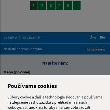
1
2
3
4
5
>
Je táto stránka užitočná?
Áno
Nie
Boli tieto 
Boli 
Našli ste na stránke chybu?
Napíšte nám
Napíšte nám:
Meno (povinné)
Používame cookies
E-mailová adresa (povinné)
Súbory cookie a ďalšie technológie sledovania používame
na zlepšenie vášho zážitku z prehliadania našich
webových stránok, na to, aby sme vám zobrazovali