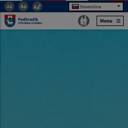
Slovenčina
Podhradík
Menu
Oficiálna stránka