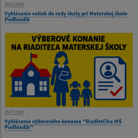
28.07.2026
Vyhlásenie volieb do rady školy pri Materskej škole
Podhradík
28.07.2026
Vyhlásenie výberového konania ''Riaditeľ/ka MŠ
Podhradík''