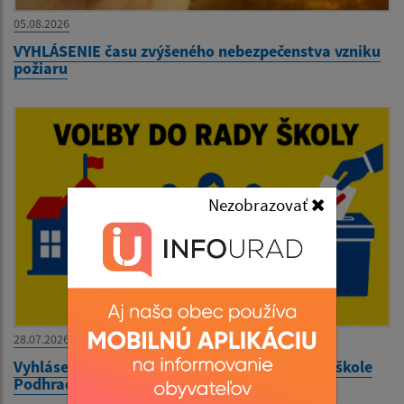
05.08.2026
VYHLÁSENIE času zvýšeného nebezpečenstva vzniku
požiaru
Nezobrazovať
28.07.2026
Vyhlásenie volieb do rady školy pri Materskej škole
Podhradík