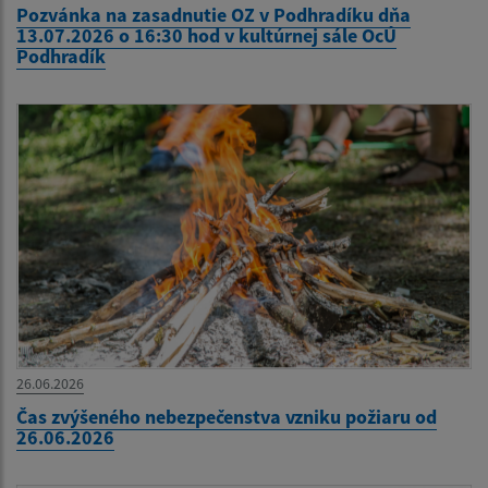
Pozvánka na zasadnutie OZ v Podhradíku dňa
13.07.2026 o 16:30 hod v kultúrnej sále OcÚ
Podhradík
26.06.2026
Čas zvýšeného nebezpečenstva vzniku požiaru od
26.06.2026