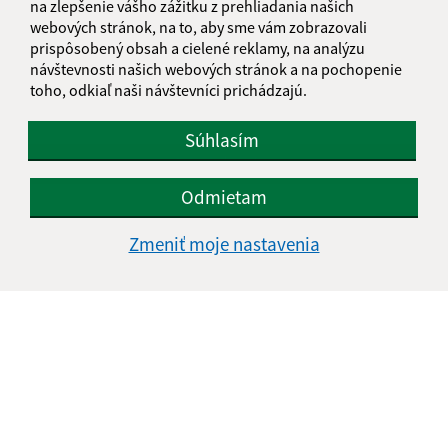
na zlepšenie vášho zážitku z prehliadania našich
webových stránok, na to, aby sme vám zobrazovali
prispôsobený obsah a cielené reklamy, na analýzu
návštevnosti našich webových stránok a na pochopenie
Oboznámil som sa so
spracúvaním osobných
toho, odkiaľ naši návštevníci prichádzajú.
údajov
Súhlasím
Google reCaptcha Response
Odoslať správu
Odmietam
Zmeniť moje nastavenia
Úradné hodiny:
Deň
Čas doobeda
Čas poobede
Pondelok:
07:30 - 12:00
13:00 - 17:00
Utorok:
07:30 - 12:00
13:00 - 15:00
Streda:
07:30 - 12:00
13:00 - 17:00
Štvrtok:
07:30 - 12:00
13:00 - 15:00
Piatok:
07:30 - 12:00
13:00 - 14:00