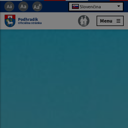
Slovenčina
Podhradík
Menu
Oficiálna stránka