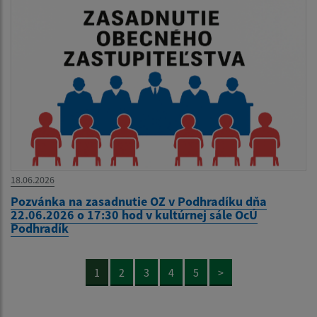
18.06.2026
Pozvánka na zasadnutie OZ v Podhradíku dňa
22.06.2026 o 17:30 hod v kultúrnej sále OcÚ
Podhradík
1
2
3
4
5
>