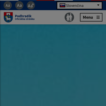
Slovenčina
Podhradík
Menu
Oficiálna stránka