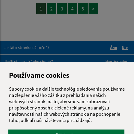
1
2
3
4
5
>
Je táto stránka užitočná?
Áno
Nie
Boli tieto 
Boli 
Našli ste na stránke chybu?
Napíšte nám
Používame cookies
Napíšte nám:
Súbory cookie a ďalšie technológie sledovania používame
Meno (povinné)
na zlepšenie vášho zážitku z prehliadania našich
webových stránok, na to, aby sme vám zobrazovali
prispôsobený obsah a cielené reklamy, na analýzu
návštevnosti našich webových stránok a na pochopenie
E-mailová adresa (povinné)
toho, odkiaľ naši návštevníci prichádzajú.