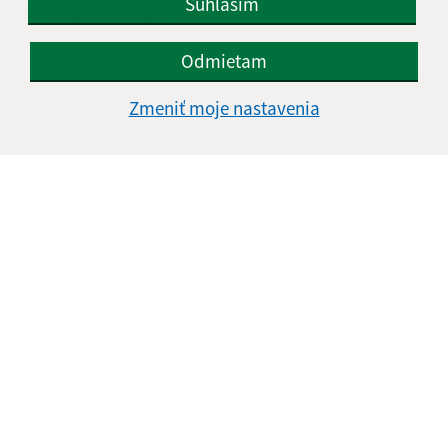
Súhlasím
Text vašej správy (povinné)
Odmietam
Zmeniť moje nastavenia
Oboznámil som sa so
spracúvaním osobných
údajov
Google reCaptcha Response
Odoslať správu
Úradné hodiny:
Deň
Čas doobeda
Čas poobede
Pondelok:
07:30 - 12:00
13:00 - 17:00
Utorok:
07:30 - 12:00
13:00 - 15:00