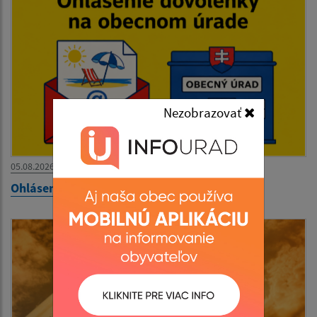
Nezobrazovať
05.08.2026
Ohlásenie dovolenky na OcÚ Podhradík