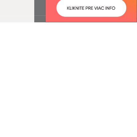
ované:
Správca obsahu:
10:44 hod.
Správca obsahu je Obec
Podhradík.
Vytvorené v súlade s
Jednotným
dizajn manuálom elektronických
služieb.
nosť webex.digital, s.r.o.