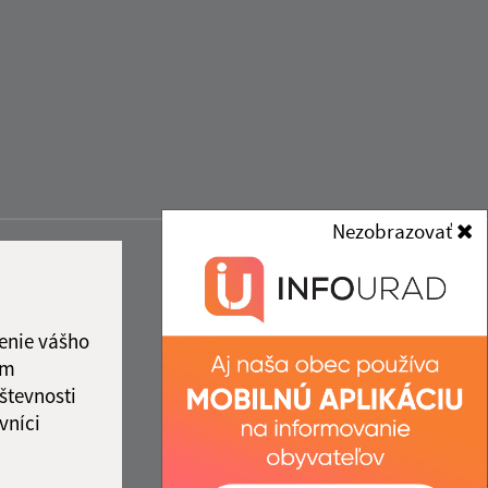
Nezobrazovať
enie vášho
ám
števnosti
vníci