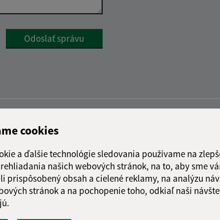
Google reCaptcha Response
Odoslať správu
ame cookies
okie a ďalšie technológie sledovania používame na zlepš
 prehliadania našich webových stránok, na to, aby sme v
li prispôsobený obsah a cielené reklamy, na analýzu náv
bových stránok a na pochopenie toho, odkiaľ naši návšte
jú.