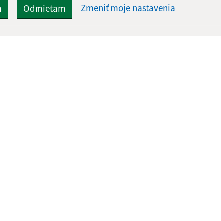
Zmeniť moje nastavenia
m
Odmietam
Rýchle odkazy:
Aktualiz
nku
Naša obec
05.08.2026 
História
RSS
Fotogaléria
Kontakty
webex.digital, s.r.o.
domény
registrácia domény
spoloč
Technický prevádzkovateľ: