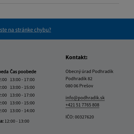
 ste na stránke chybu?
vás užitočné?
e pre vás užitočné?
Kontakt:
Obecný úrad Podhradík
beda
Čas poobede
Podhradík 82
2:00
13:00 - 17:00
080 06 Prešov
2:00
13:00 - 15:00
2:00
13:00 - 17:00
info@podhradik.sk
2:00
13:00 - 15:00
+421 51 7765 808
2:00
13:00 - 14:00
IČO: 00327620
ka:
12:00 - 13:00