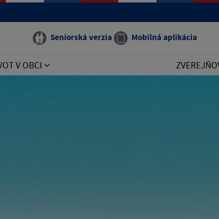
Seniorská verzia
Mobilná aplikácia
VOT V OBCI
ZVEREJŇO