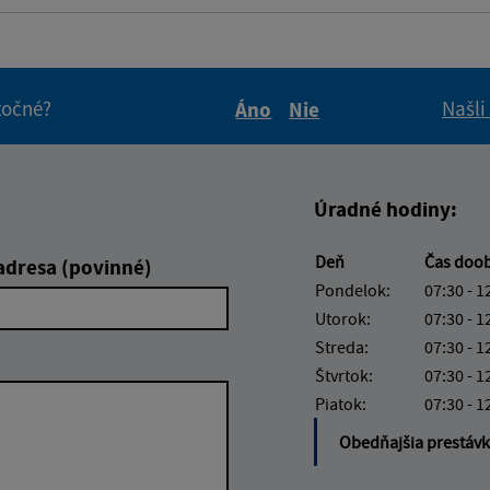
itočné?
Našli
Áno
Nie
Boli tieto informácie pre 
Boli tieto informáci
Úradné hodiny:
Deň
Čas doo
adresa (povinné)
Pondelok:
07:30 - 1
Utorok:
07:30 - 1
Streda:
07:30 - 1
Štvrtok:
07:30 - 1
Piatok:
07:30 - 1
Obedňajšia prestáv