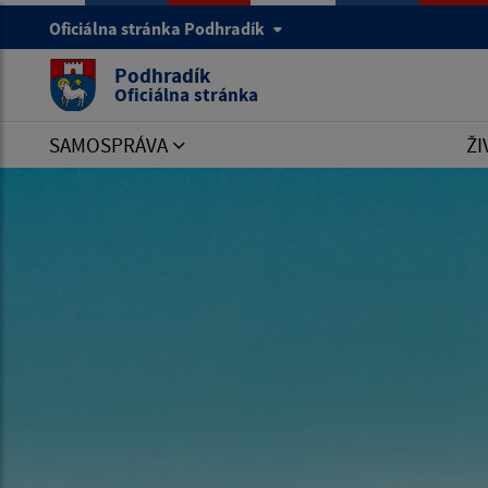
Oficiálna stránka Podhradík
Podhradík
Oficiálna stránka
SAMOSPRÁVA
ŽI