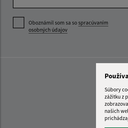
Oboznámil som sa so
spracúvaním
osobných údajov
Použív
Súbory co
zážitku z
zobrazova
našich we
prichádza