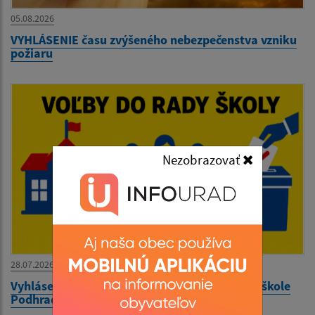
05.08.2026
VYHLÁSENIE času zvýšeného nebezpečenstva vzniku
požiaru
Nezobrazovať
28.07.2026
Vyhlásenie volieb do rady školy pri Materskej škole
Podhradík