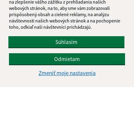
na zlepšenie vášho zážitku z prehliadania našich
webových stránok, na to, aby sme vám zobrazovali
prispôsobený obsah a cielené reklamy, na analýzu
návštevnosti našich webových stránok a na pochopenie
Oboznámil som sa so
spracúvaním osobných
toho, odkiaľ naši návštevníci prichádzajú.
údajov
Súhlasím
Google reCaptcha Response
Odoslať správu
Odmietam
Zmeniť moje nastavenia
Úradné hodiny:
Deň
Čas doobeda
Čas poobede
Pondelok:
07:30 - 12:00
13:00 - 17:00
Utorok:
07:30 - 12:00
13:00 - 15:00
Streda:
07:30 - 12:00
13:00 - 17:00
Štvrtok:
07:30 - 12:00
13:00 - 15:00
Piatok:
07:30 - 12:00
13:00 - 14:00