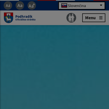
Slovenčina
Podhradík
Menu
Oficiálna stránka