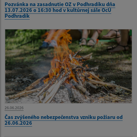
Pozvánka na zasadnutie OZ v Podhradíku dňa
13.07.2026 o 16:30 hod v kultúrnej sále OcÚ
Podhradík
26.06.2026
Čas zvýšeného nebezpečenstva vzniku požiaru od
26.06.2026