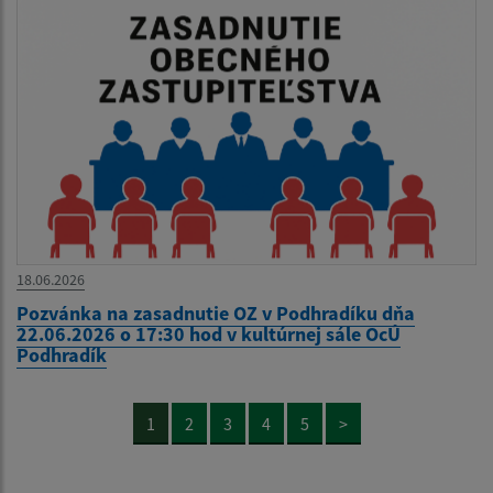
18.06.2026
Pozvánka na zasadnutie OZ v Podhradíku dňa
22.06.2026 o 17:30 hod v kultúrnej sále OcÚ
Podhradík
1
2
3
4
5
>