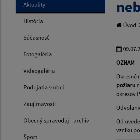
neb
Aktuality
História
Úvod
Súčasnosť
09.07.
Fotogaléria
OZNAM
Videogaléria
Okresné r
požiaru
n
Podujatia v obci
okresov P
Zaujímavosti
Odvolani
Obecný spravodaj - archív
Od uvede
vzniku po
Šport