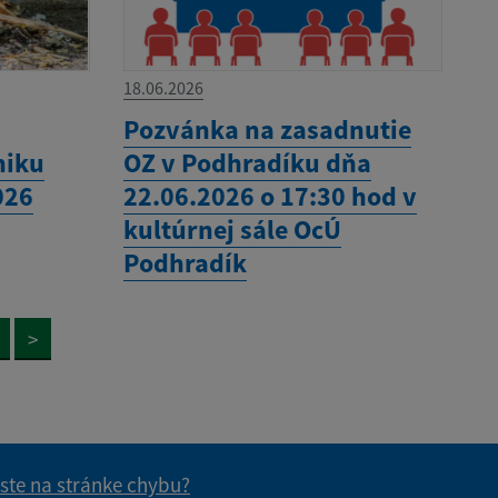
18.06.2026
Pozvánka na zasadnutie
niku
OZ v Podhradíku dňa
026
22.06.2026 o 17:30 hod v
kultúrnej sále OcÚ
Podhradík
>
 ste na stránke chybu?