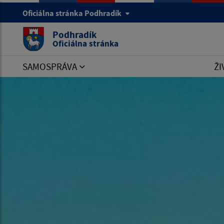
Oficiálna stránka Podhradík
Podhradík
Oficiálna stránka
SAMOSPRÁVA
ŽI