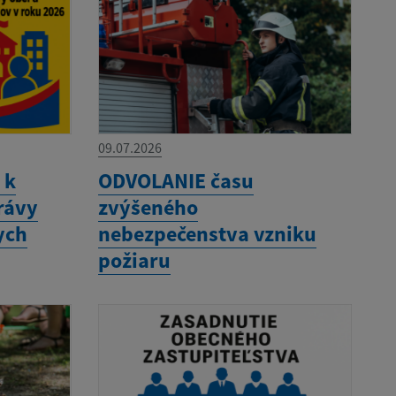
09.07.2026
 k
ODVOLANIE času
rávy
zvýšeného
ych
nebezpečenstva vzniku
požiaru