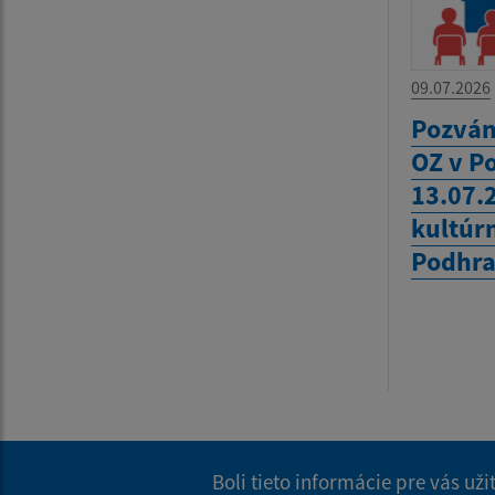
09.07.2026
Pozván
OZ v P
13.07.
kultúr
Podhra
Boli tieto informácie pre vás už