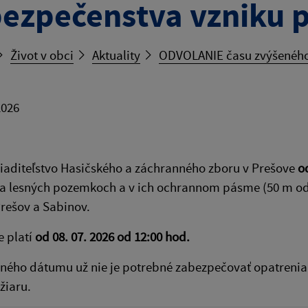
ezpečenstva vzniku 
Život v obci
Aktuality
ODVOLANIE času zvýšeného
2026
iaditeľstvo Hasičského a záchranného zboru v Prešove
o
a lesných pozemkoch a v ich ochrannom pásme (50 m o
rešov a Sabinov.
e platí
od 08. 07. 2026 od 12:00 hod.
ného dátumu už nie je potrebné zabezpečovať opatrenia
žiaru.