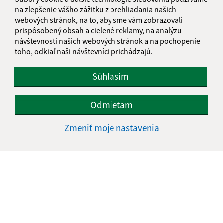
na zlepšenie vášho zážitku z prehliadania našich
webových stránok, na to, aby sme vám zobrazovali
prispôsobený obsah a cielené reklamy, na analýzu
Text vašej správy (povinné)
návštevnosti našich webových stránok a na pochopenie
toho, odkiaľ naši návštevníci prichádzajú.
Súhlasím
Odmietam
Oboznámil som sa so
spracúvaním osobných
Zmeniť moje nastavenia
údajov
Google reCaptcha Response
Odoslať správu
Úradné hodiny: