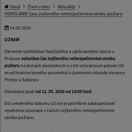
Úvod
Život v obci
Aktuality
ODVOLANIE času zvýšeného nebezpečenstva vzniku požiaru
14.05.2026
OZNAM
Okresné riaditeľstvo Hasičského a záchranného zboru v
Prešove
odvoláva čas zvýšeného nebezpečenstva vzniku
požiaru
na lesných pozemkoch a v ich ochrannom pásme (50
m od hranice lesného pozemku) v územnom obvode okresov
Prešov a Sabinov.
Odvolanie platí
od 12. 05. 2026 od 14:00 hod.
Od uvedeného dátumu už nie je potrebné zabezpečovať
opatrenia súvisiace s časom zvýšeného nebezpečenstva
vzniku požiaru.