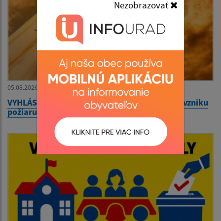
Nezobrazovať
05.08.2026
VYHLÁSENIE času zvýšeného nebezpečenstva vzniku
požiaru