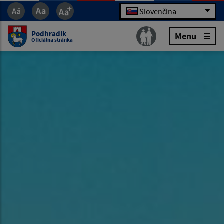
Slovenčina
Podhradík
Menu
Oficiálna stránka