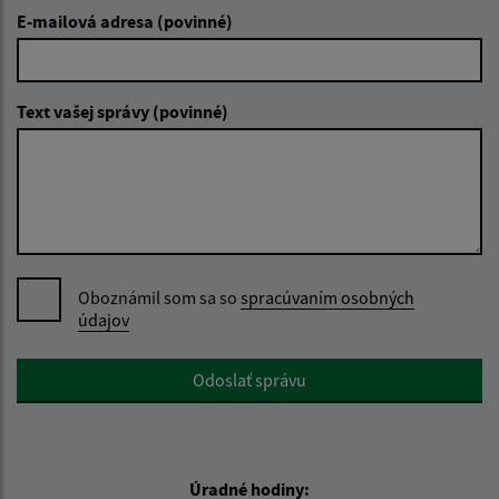
E-mailová adresa (povinné)
Text vašej správy (povinné)
Oboznámil som sa so
spracúvaním osobných
údajov
Google reCaptcha Response
Odoslať správu
Úradné hodiny: