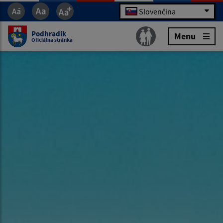
Slovenčina
Podhradík
Menu
Oficiálna stránka