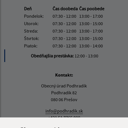
Deň
Čas doobeda
Čas poobede
Pondelok:
07:30 - 12:00
13:00 - 17:00
Utorok:
07:30 - 12:00
13:00 - 15:00
Streda:
07:30 - 12:00
13:00 - 17:00
Štvrtok:
07:30 - 12:00
13:00 - 15:00
Piatok:
07:30 - 12:00
13:00 - 14:00
Obedňajšia prestávka:
12:00 - 13:00
Kontakt:
Obecný úrad Podhradík
Podhradík 82
080 06 Prešov
info@podhradik.sk
+421 51 7765 808