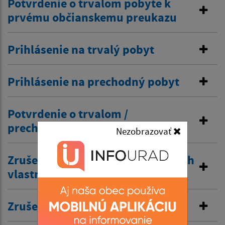
Potvrdenie o trvalom pobyte k
prvému občianskemu preukazu
Prihlásenie na trvalý pobyt
Prihlásenie na prechodný pobyt
Potvrdenie o trvalom /
prechodnom pobyte
Nezobrazovať
Zrušenie trvalého pobytu na návrh
vlastníka budovy
Zrušenie prechodného pobytu