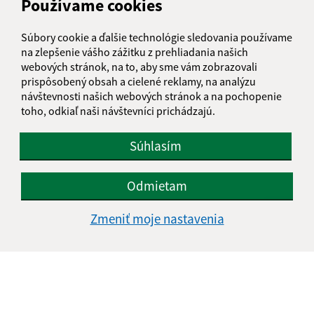
Používame cookies
IČO: 00327620
Súbory cookie a ďalšie technológie sledovania používame
na zlepšenie vášho zážitku z prehliadania našich
webových stránok, na to, aby sme vám zobrazovali
prispôsobený obsah a cielené reklamy, na analýzu
návštevnosti našich webových stránok a na pochopenie
toho, odkiaľ naši návštevníci prichádzajú.
Súhlasím
Odmietam
Zmeniť moje nastavenia
Informácie o stránke:
Vyhlásenie o prístupnosti
Autorské práva