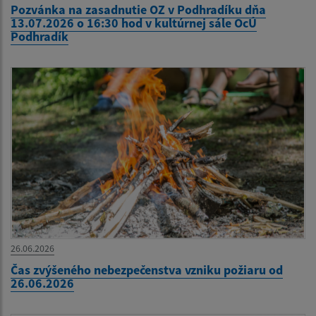
Pozvánka na zasadnutie OZ v Podhradíku dňa
13.07.2026 o 16:30 hod v kultúrnej sále OcÚ
Podhradík
26.06.2026
Čas zvýšeného nebezpečenstva vzniku požiaru od
26.06.2026