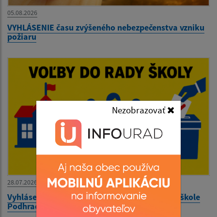
05.08.2026
VYHLÁSENIE času zvýšeného nebezpečenstva vzniku
požiaru
Nezobrazovať
28.07.2026
Vyhlásenie volieb do rady školy pri Materskej škole
Podhradík