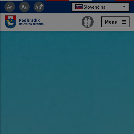
Slovenčina
Podhradík
Menu
Oficiálna stránka