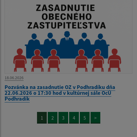
18.06.2026
Pozvánka na zasadnutie OZ v Podhradíku dňa
22.06.2026 o 17:30 hod v kultúrnej sále OcÚ
Podhradík
1
2
3
4
5
>