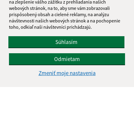
na zlepšenie vášho zážitku z prehliadania našich
webových stránok, na to, aby sme vám zobrazovali
prispôsobený obsah a cielené reklamy, na analýzu
návštevnosti našich webových stránok a na pochopenie
Oboznámil som sa so
spracúvaním osobných
toho, odkiaľ naši návštevníci prichádzajú.
údajov
Súhlasím
Google reCaptcha Response
Odoslať správu
Odmietam
Zmeniť moje nastavenia
Úradné hodiny:
Deň
Čas doobeda
Čas poobede
Pondelok:
07:30 - 12:00
13:00 - 17:00
Utorok:
07:30 - 12:00
13:00 - 15:00
Streda:
07:30 - 12:00
13:00 - 17:00
Štvrtok:
07:30 - 12:00
13:00 - 15:00
Piatok:
07:30 - 12:00
13:00 - 14:00