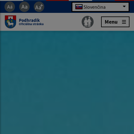
Slovenčina
Podhradík
Menu
Oficiálna stránka