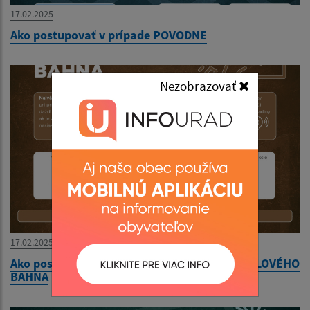
17.02.2025
Ako postupovať v prípade POVODNE
Nezobrazovať
17.02.2025
Ako postupovať pri ZOSUVOCH PÔDY a PRÍVALOVÉHO
BAHNA