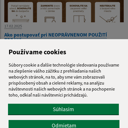
17.02.2025
Ako postupovať pri NEOPRÁVNENOM POUŽITÍ
ZBRANÍ
Používame cookies
Súbory cookie a ďalšie technológie sledovania používame
na zlepšenie vášho zážitku z prehliadania našich
webových stránok, na to, aby sme vám zobrazovali
prispôsobený obsah a cielené reklamy, na analýzu
návštevnosti našich webových stránok a na pochopenie
toho, odkiaľ naši návštevníci prichádzajú.
Súhlasím
Odmietam
17.02.2025