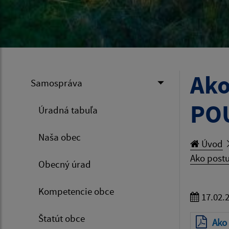
Ako
Samospráva
POU
Úradná tabuľa
Naša obec
Úvod
Ako post
Obecný úrad
Kompetencie obce
17.02.
Štatút obce
Ako