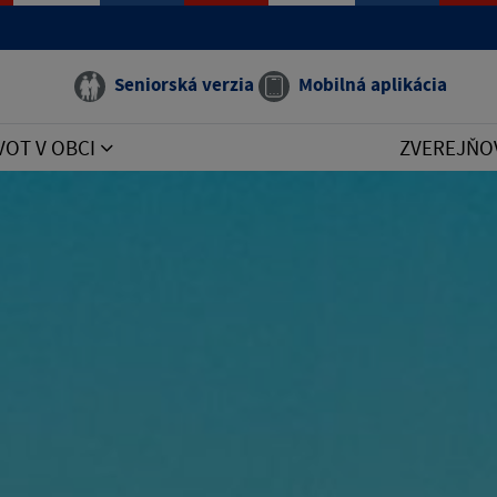
Seniorská verzia
Mobilná aplikácia
VOT V OBCI
ZVEREJŇO