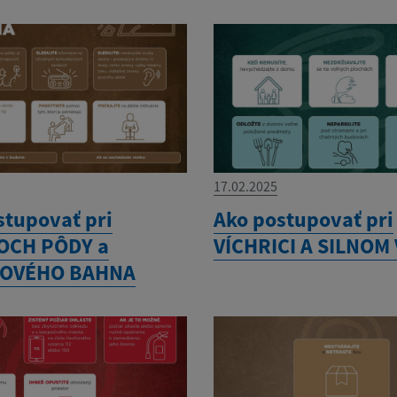
17.02.2025
stupovať pri
Ako postupovať pri
OCH PÔDY a
VÍCHRICI A SILNOM
LOVÉHO BAHNA