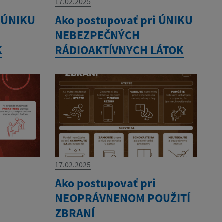
17.02.2025
i ÚNIKU
Ako postupovať pri ÚNIKU
NEBEZPEČNÝCH
K
RÁDIOAKTÍVNYCH LÁTOK
17.02.2025
Ako postupovať pri
U
NEOPRÁVNENOM POUŽITÍ
ZBRANÍ