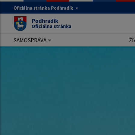
Oficiálna stránka Podhradík
Podhradík
Oficiálna stránka
SAMOSPRÁVA
ŽI