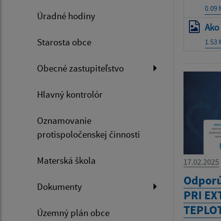
0.09
Úradné hodiny
Ako
Starosta obce
1.53
Obecné zastupiteľstvo
Hlavný kontrolór
Oznamovanie
protispoločenskej činnosti
Materská škola
17.02.2025
Odporú
Dokumenty
PRI E
TEPLO
Územný plán obce