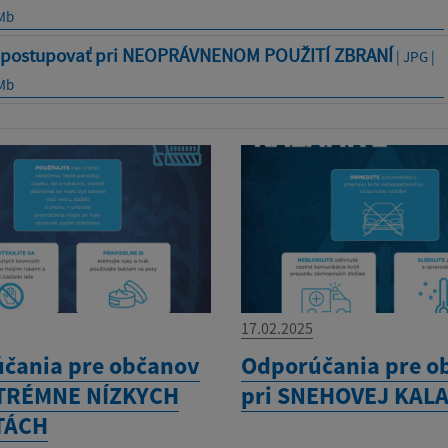
 Mb
 postupovať pri NEOPRÁVNENOM POUŽITÍ ZBRANÍ
| JPG |
 Mb
17.02.2025
čania pre občanov
Odporúčania pre o
XTRÉMNE NÍZKYCH
pri SNEHOVEJ KAL
TÁCH