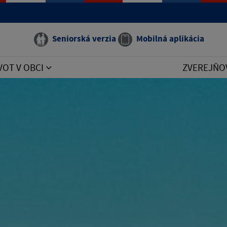
Seniorská verzia
Mobilná aplikácia
VOT V OBCI
ZVEREJŇO