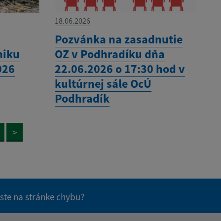
18.06.2026
Pozvánka na zasadnutie
niku
OZ v Podhradíku dňa
026
22.06.2026 o 17:30 hod v
kultúrnej sále OcÚ
Podhradík
>
 ste na stránke chybu?
vás užitočné?
e pre vás užitočné?