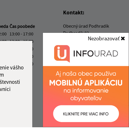
Kontakt:
Obecný úrad Podhradík
beda
Čas poobede
Podhradík 82
2:00
13:00 - 17:00
Nezobrazovať
080 06 Prešov
2:00
13:00 - 15:00
2:00
13:00 - 17:00
info@podhradik.sk
2:00
13:00 - 15:00
+421 51 7765 808
2:00
13:00 - 14:00
enie vášho
IČO: 00327620
ka:
12:00 - 13:00
ám
števnosti
vníci