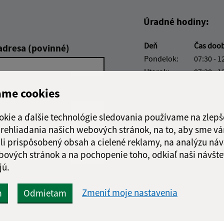
Úradné hodiny:
Deň
Čas doo
adresa (povinné)
Pondelok:
07:30 - 1
Utorok:
07:30 - 1
Streda:
07:30 - 1
ame cookies
Štvrtok:
07:30 - 1
Piatok:
07:30 - 1
okie a ďalšie technológie sledovania používame na zlepš
Obedňajšia prestáv
 prehliadania našich webových stránok, na to, aby sme v
li prispôsobený obsah a cielené reklamy, na analýzu náv
bových stránok a na pochopenie toho, odkiaľ naši návšte
jú.
Google reCaptcha Response
Odoslať správu
Zmeniť moje nastavenia
m
Odmietam