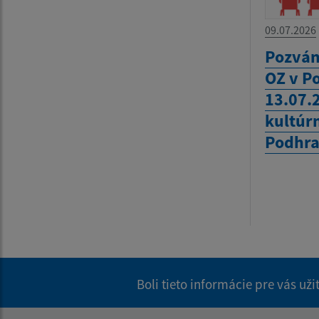
09.07.2026
Pozván
OZ v P
13.07.
kultúr
Podhra
Boli tieto informácie pre vás už