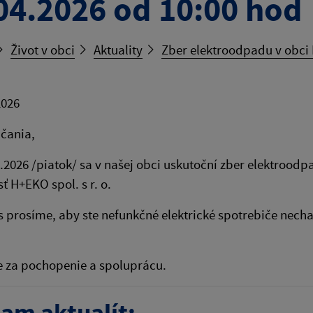
04.2026 od 10:00 hod
Život v obci
Aktuality
Zber elektroodpadu v obci 
2026
čania,
.2026 /piatok/ sa v našej obci uskutoční zber elektrood
ť H+EKO spol. s r. o.
 prosíme, aby ste nefunkčné elektrické spotrebiče necha
 za pochopenie a spoluprácu.
am aktualít: