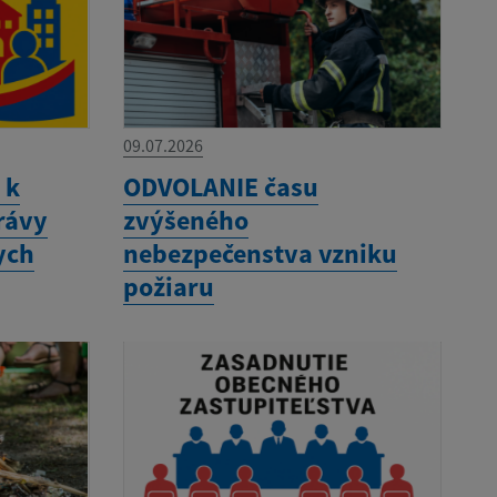
09.07.2026
 k
ODVOLANIE času
rávy
zvýšeného
ych
nebezpečenstva vzniku
požiaru