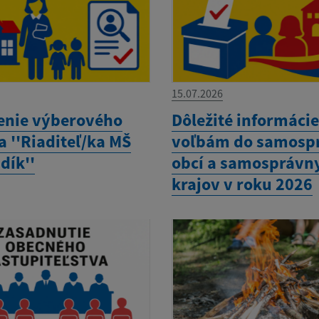
15.07.2026
enie výberového
Dôležité informácie
 ''Riaditeľ/ka MŠ
voľbám do samosp
dík''
obcí a samosprávn
krajov v roku 2026