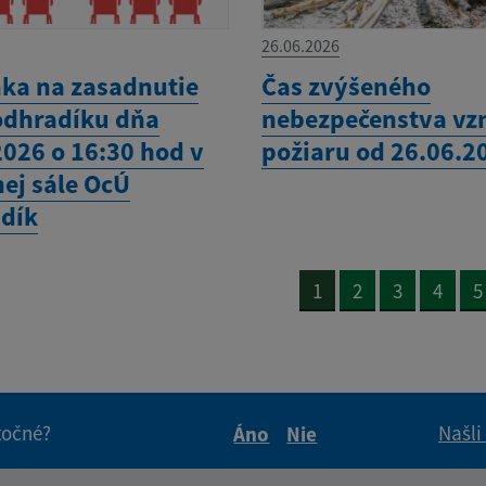
26.06.2026
ka na zasadnutie
Čas zvýšeného
odhradíku dňa
nebezpečenstva vz
2026 o 16:30 hod v
požiaru od 26.06.2
nej sále OcÚ
dík
1
2
3
4
5
itočné?
Našli
Áno
Nie
Boli tieto informácie pre 
Boli tieto informáci