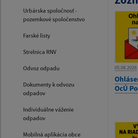
Urbárska spoločnosť -
pozemkové spoločenstvo
Farské listy
Strelnica RNV
05.08.2026
Odvoz odpadu
Ohláse
Dokumenty k odvozu
OcÚ Po
odpadov
Individuálne váženie
odpadov
Mobilná aplikácia obce