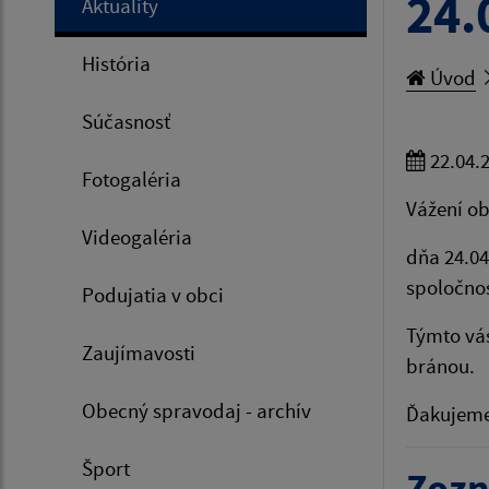
24.
Aktuality
História
Úvod
Súčasnosť
22.04.
Fotogaléria
Vážení ob
Videogaléria
dňa 24.04
spoločnos
Podujatia v obci
Týmto vás
Zaujímavosti
bránou.
Obecný spravodaj - archív
Ďakujeme
Šport
Zozn