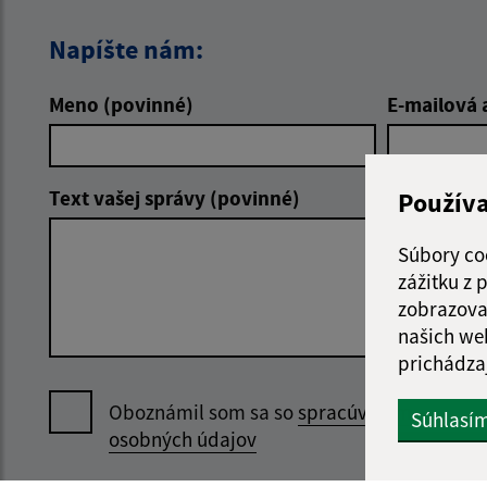
Napíšte nám:
Meno (povinné)
E-mailová 
Text vašej správy (povinné)
Použív
Súbory co
zážitku z
zobrazova
našich we
prichádza
Oboznámil som sa so
spracúvaním
Súhlasí
osobných údajov