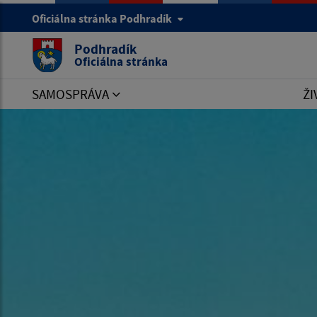
Oficiálna stránka Podhradík
Podhradík
Oficiálna stránka
SAMOSPRÁVA
ŽI