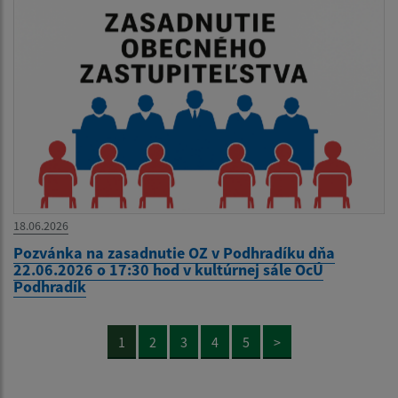
18.06.2026
Pozvánka na zasadnutie OZ v Podhradíku dňa
22.06.2026 o 17:30 hod v kultúrnej sále OcÚ
Podhradík
1
2
3
4
5
>