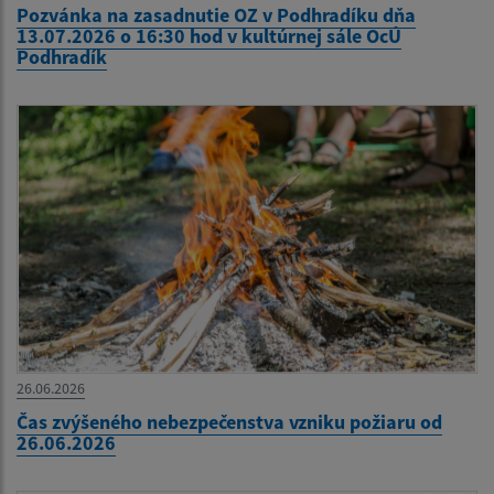
Pozvánka na zasadnutie OZ v Podhradíku dňa
13.07.2026 o 16:30 hod v kultúrnej sále OcÚ
Podhradík
26.06.2026
Čas zvýšeného nebezpečenstva vzniku požiaru od
26.06.2026