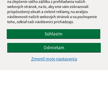
na zlepšenie vášho zážitku z prehliadania našich
webových stránok, na to, aby sme vám zobrazovali
prispôsobený obsah a cielené reklamy, na analýzu
návštevnosti našich webových stránok a na pochopenie
Oboznámil som sa so
spracúvaním osobných
toho, odkiaľ naši návštevníci prichádzajú.
údajov
Súhlasím
Google reCaptcha Response
Odoslať správu
Odmietam
Zmeniť moje nastavenia
Úradné hodiny:
Deň
Čas doobeda
Čas poobede
Pondelok:
07:30 - 12:00
13:00 - 17:00
Utorok:
07:30 - 12:00
13:00 - 15:00
Streda:
07:30 - 12:00
13:00 - 17:00
Štvrtok:
07:30 - 12:00
13:00 - 15:00
Piatok:
07:30 - 12:00
13:00 - 14:00