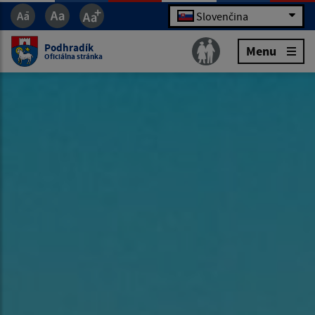
Slovenčina
Podhradík
Menu
Oficiálna stránka