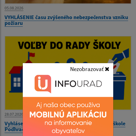
05.08.2026
VYHLÁSENIE času zvýšeného nebezpečenstva vzniku
požiaru
Nezobrazovať
28.07.2026
Vyhlásenie volieb do rady školy pri Materskej škole
Podhradík