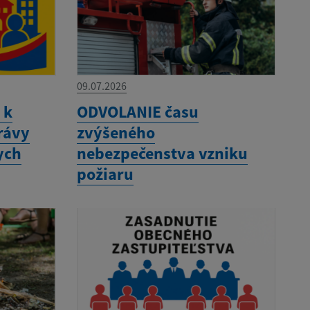
09.07.2026
 k
ODVOLANIE času
rávy
zvýšeného
ych
nebezpečenstva vzniku
požiaru