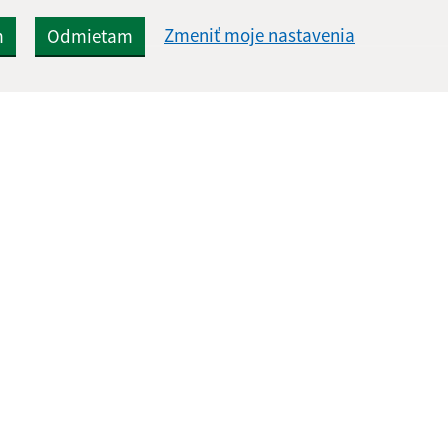
Zmeniť moje nastavenia
m
Odmietam
Rýchle odkazy:
Aktualiz