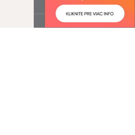
ované:
Správca obsahu: