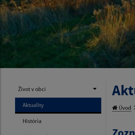
Akt
Život v obci
Aktuality
Úvod
História
Zozn