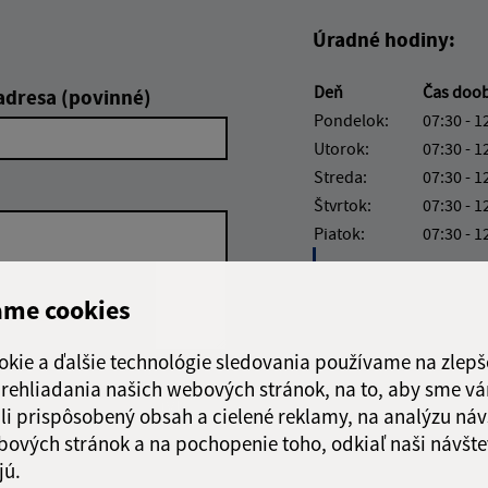
Úradné hodiny:
Deň
Čas doo
adresa (povinné)
Pondelok:
07:30 - 1
Utorok:
07:30 - 1
Streda:
07:30 - 1
Štvrtok:
07:30 - 1
Piatok:
07:30 - 1
Obedňajšia prestáv
ame cookies
okie a ďalšie technológie sledovania používame na zlepš
 prehliadania našich webových stránok, na to, aby sme v
Google reCaptcha Response
Odoslať správu
li prispôsobený obsah a cielené reklamy, na analýzu náv
bových stránok a na pochopenie toho, odkiaľ naši návšte
jú.