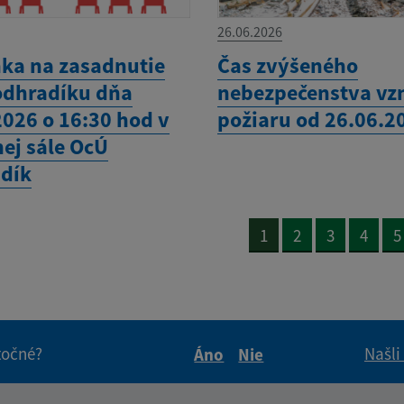
26.06.2026
ka na zasadnutie
Čas zvýšeného
odhradíku dňa
nebezpečenstva vz
2026 o 16:30 hod v
požiaru od 26.06.2
nej sále OcÚ
dík
1
2
3
4
5
itočné?
Našli
Áno
Nie
Boli tieto informácie pre 
Boli tieto informáci