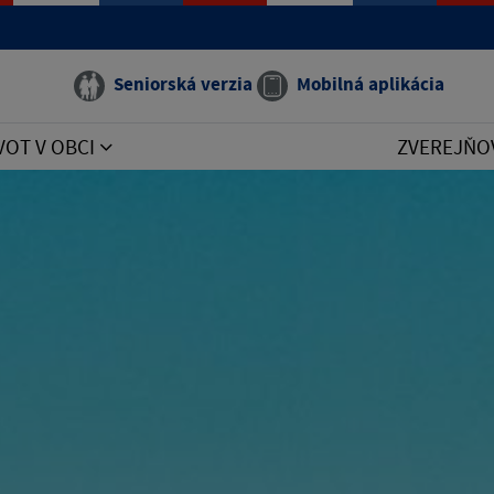
Seniorská verzia
Mobilná aplikácia
VOT V OBCI
ZVEREJŇO