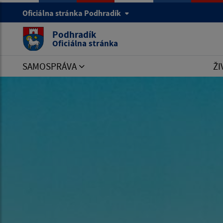
Oficiálna stránka Podhradík
Podhradík
Oficiálna stránka
SAMOSPRÁVA
ŽI