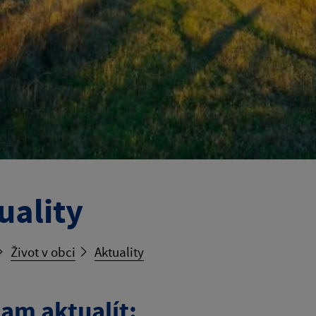
uality
Život v obci
Aktuality
am aktualít: