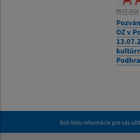
09.07.2026
Pozván
OZ v P
13.07.
kultúr
Podhra
Boli tieto informácie pre vás už