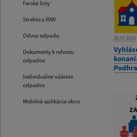
Farské listy
Strelnica RNV
Odvoz odpadu
28.07.2026
Vyhlás
Dokumenty k odvozu
konania
odpadov
Podhra
Individuálne váženie
odpadov
Mobilná aplikácia obce