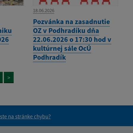
18.06.2026
Pozvánka na zasadnutie
niku
OZ v Podhradíku dňa
026
22.06.2026 o 17:30 hod v
kultúrnej sále OcÚ
Podhradík
>
 ste na stránke chybu?
vás užitočné?
e pre vás užitočné?