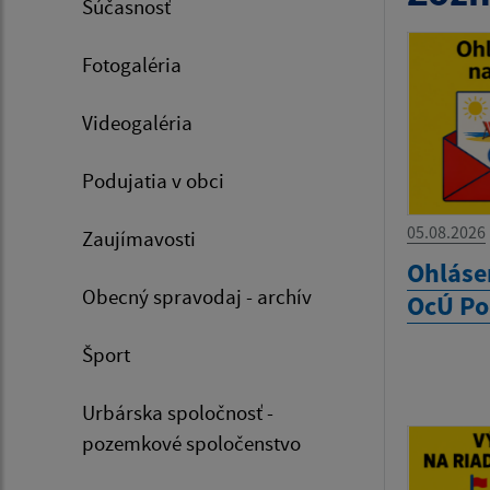
Súčasnosť
Fotogaléria
Videogaléria
Podujatia v obci
05.08.2026
Zaujímavosti
Ohláse
Obecný spravodaj - archív
OcÚ Po
Šport
Urbárska spoločnosť -
pozemkové spoločenstvo