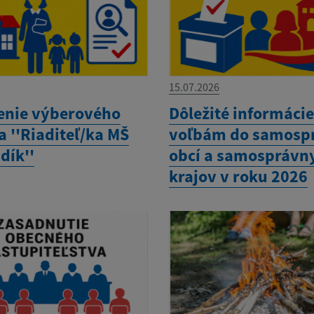
15.07.2026
enie výberového
Dôležité informácie
 ''Riaditeľ/ka MŠ
voľbám do samosp
dík''
obcí a samosprávn
krajov v roku 2026