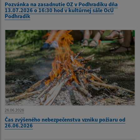
Pozvánka na zasadnutie OZ v Podhradíku dňa
13.07.2026 o 16:30 hod v kultúrnej sále OcÚ
Podhradík
26.06.2026
Čas zvýšeného nebezpečenstva vzniku požiaru od
26.06.2026