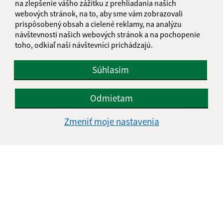
na zlepšenie vášho zážitku z prehliadania našich
webových stránok, na to, aby sme vám zobrazovali
prispôsobený obsah a cielené reklamy, na analýzu
návštevnosti našich webových stránok a na pochopenie
Oboznámil som sa so
spracúvaním osobných
toho, odkiaľ naši návštevníci prichádzajú.
údajov
Súhlasím
Google reCaptcha Response
Odoslať správu
Odmietam
Zmeniť moje nastavenia
Úradné hodiny:
Deň
Čas doobeda
Čas poobede
Pondelok:
07:30 - 12:00
13:00 - 17:00
Utorok:
07:30 - 12:00
13:00 - 15:00
Streda:
07:30 - 12:00
13:00 - 17:00
Štvrtok:
07:30 - 12:00
13:00 - 15:00
Piatok:
07:30 - 12:00
13:00 - 14:00