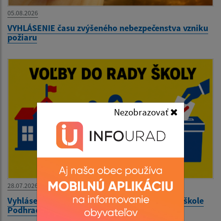
05.08.2026
VYHLÁSENIE času zvýšeného nebezpečenstva vzniku
požiaru
Nezobrazovať
28.07.2026
Vyhlásenie volieb do rady školy pri Materskej škole
Podhradík