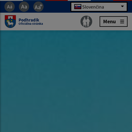
Slovenčina
Podhradík
Menu
Oficiálna stránka