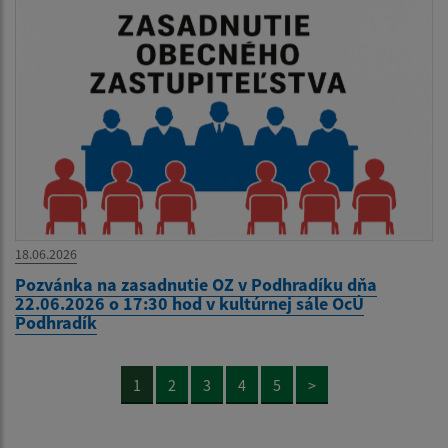
18.06.2026
Pozvánka na zasadnutie OZ v Podhradíku dňa
22.06.2026 o 17:30 hod v kultúrnej sále OcÚ
Podhradík
1
2
3
4
5
>