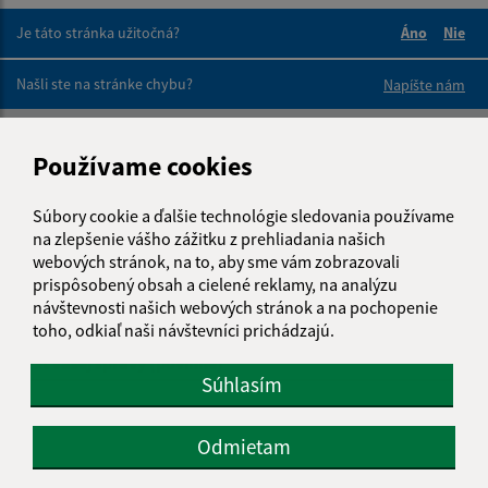
Je táto stránka užitočná?
Áno
Nie
Boli tieto 
Boli 
Našli ste na stránke chybu?
Napíšte nám
Napíšte nám:
Používame cookies
Meno (povinné)
Súbory cookie a ďalšie technológie sledovania používame
na zlepšenie vášho zážitku z prehliadania našich
webových stránok, na to, aby sme vám zobrazovali
E-mailová adresa (povinné)
prispôsobený obsah a cielené reklamy, na analýzu
návštevnosti našich webových stránok a na pochopenie
toho, odkiaľ naši návštevníci prichádzajú.
Text vašej správy (povinné)
Súhlasím
Odmietam