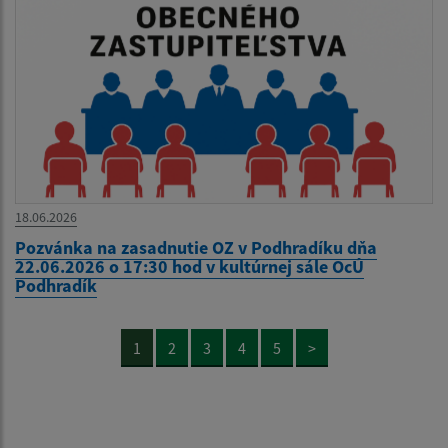
18.06.2026
Pozvánka na zasadnutie OZ v Podhradíku dňa
22.06.2026 o 17:30 hod v kultúrnej sále OcÚ
Podhradík
1
2
3
4
5
>