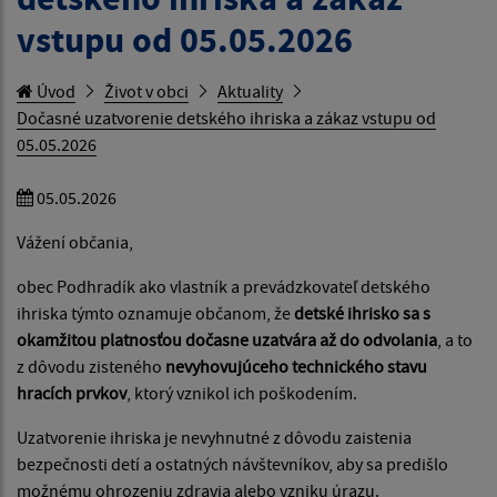
vstupu od 05.05.2026
Úvod
Život v obci
Aktuality
Dočasné uzatvorenie detského ihriska a zákaz vstupu od
05.05.2026
05.05.2026
Vážení občania,
obec Podhradík ako vlastník a prevádzkovateľ detského
ihriska týmto oznamuje občanom, že
detské ihrisko sa s
okamžitou platnosťou dočasne uzatvára až do odvolania
, a to
z dôvodu zisteného
nevyhovujúceho technického stavu
hracích prvkov
, ktorý vznikol ich poškodením.
Uzatvorenie ihriska je nevyhnutné z dôvodu zaistenia
bezpečnosti detí a ostatných návštevníkov, aby sa predišlo
možnému ohrozeniu zdravia alebo vzniku úrazu.