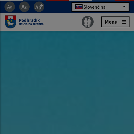
Slovenčina
Podhradík
Menu
Oficiálna stránka