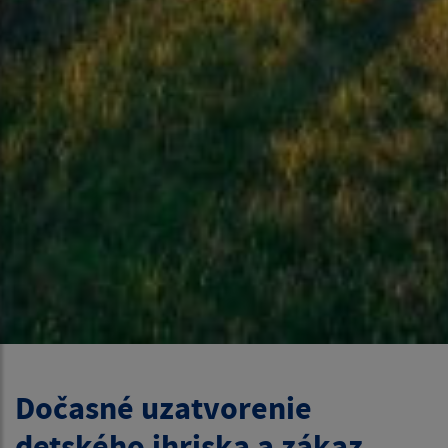
Dočasné uzatvorenie
detského ihriska a zákaz