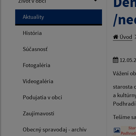
Deň
Život v obci
/ne
Aktuality
História
Úvod
Súčasnosť
12.05.
Fotogaléria
Vážení o
Videogaléria
starosta 
a kultúrn
Podujatia v obci
Podhradí
Zaujímavosti
Tešíme sa
Obecný spravodaj - archív