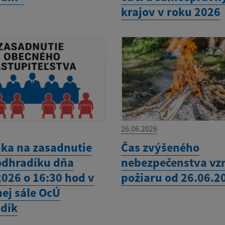
krajov v roku 2026
26.06.2026
ka na zasadnutie
Čas zvýšeného
odhradíku dňa
nebezpečenstva vz
2026 o 16:30 hod v
požiaru od 26.06.2
nej sále OcÚ
dík