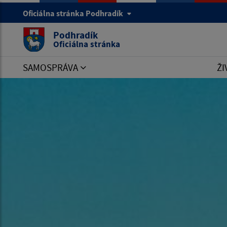
Oficiálna stránka Podhradík
Podhradík
Oficiálna stránka
SAMOSPRÁVA
ŽI