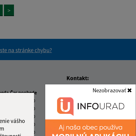
>
 ste na stránke chybu?
vás užitočné?
e pre vás užitočné?
Kontakt:
Nezobrazovať
Obecný úrad Podhradík
beda
Čas poobede
Podhradík 82
2:00
13:00 - 17:00
080 06 Prešov
2:00
13:00 - 15:00
2:00
13:00 - 17:00
info@podhradik.sk
enie vášho
2:00
13:00 - 15:00
+421 51 7765 808
ám
2:00
13:00 - 14:00
števnosti