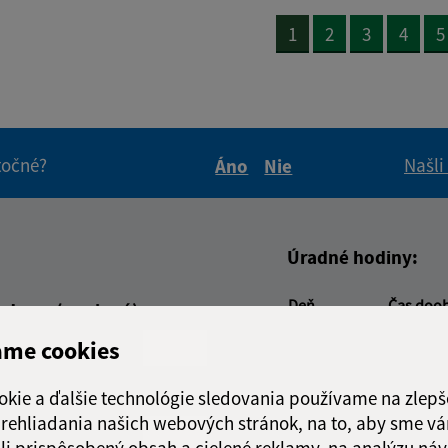
1
2
3
4
5
itočné?
Našli
Áno
Nie
Boli tieto informácie pre 
Boli tieto informáci
Úradné hodiny:
Deň
Čas doo
adresa (povinné)
Pondelok:
07:30 - 1
ame cookies
Utorok:
07:30 - 1
Streda:
07:30 - 1
okie a ďalšie technológie sledovania používame na zlepš
Štvrtok:
07:30 - 1
 prehliadania našich webových stránok, na to, aby sme v
Piatok:
07:30 - 1
li prispôsobený obsah a cielené reklamy, na analýzu náv