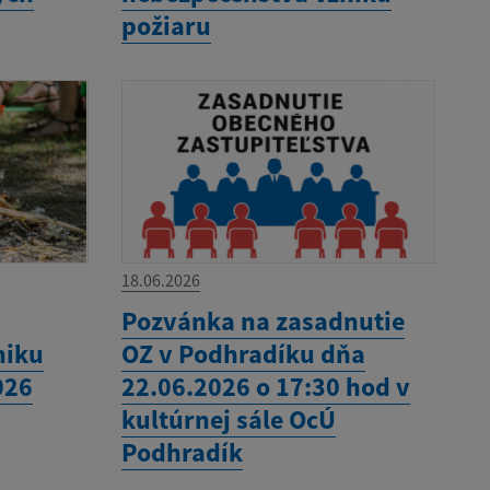
požiaru
18.06.2026
Pozvánka na zasadnutie
niku
OZ v Podhradíku dňa
026
22.06.2026 o 17:30 hod v
kultúrnej sále OcÚ
Podhradík