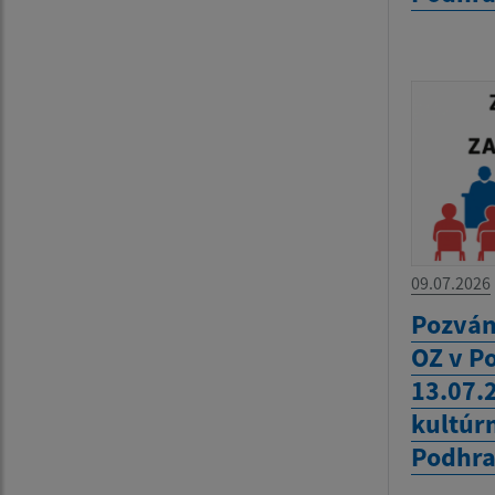
09.07.2026
Pozván
OZ v P
13.07.
kultúr
Podhra