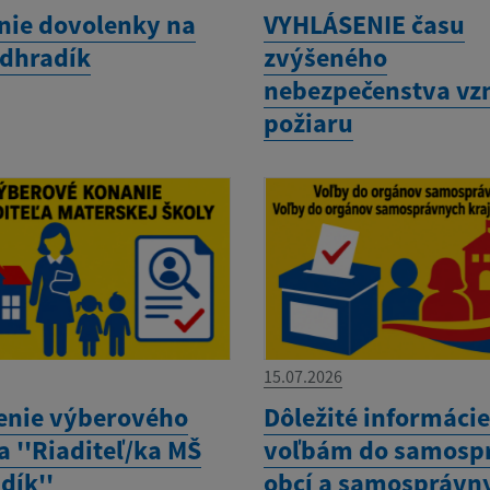
nie dovolenky na
VYHLÁSENIE času
dhradík
zvýšeného
nebezpečenstva vz
požiaru
15.07.2026
enie výberového
Dôležité informácie
 ''Riaditeľ/ka MŠ
voľbám do samosp
dík''
obcí a samosprávn