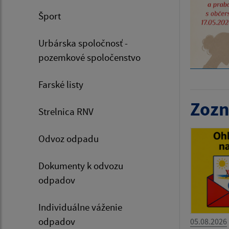
Šport
Urbárska spoločnosť -
pozemkové spoločenstvo
Farské listy
Zozn
Strelnica RNV
Odvoz odpadu
Dokumenty k odvozu
odpadov
Individuálne váženie
odpadov
05.08.2026