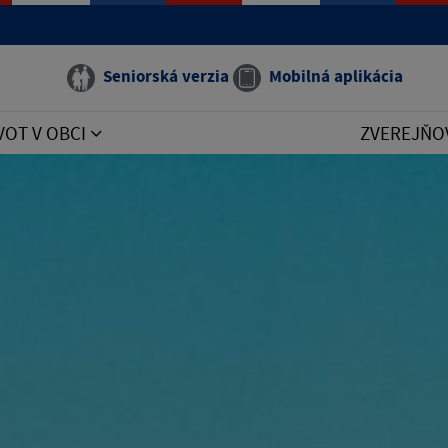
Seniorská verzia
Mobilná aplikácia
VOT V OBCI
ZVEREJŇO