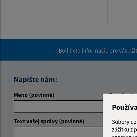
Boli tieto informácie pre vás už
Napíšte nám:
Meno (povinné)
E-mailová 
Použív
Text vašej správy (povinné)
Súbory co
zážitku z
zobrazova