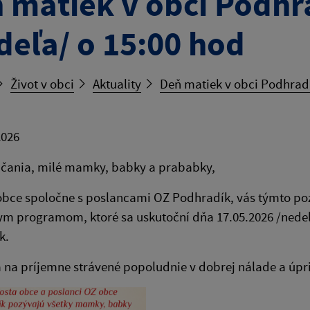
 matiek v obci Podhr
deľa/ o 15:00 hod
Život v obci
Aktuality
Deň matiek v obci Podhradí
2026
bčania, milé mamky, babky a prababky,
obce spoločne s poslancami OZ Podhradík, vás týmto po
ym programom, ktoré sa uskutoční dňa 17.05.2026 /nedeľ
k.
 na príjemne strávené popoludnie v dobrej nálade a úpr