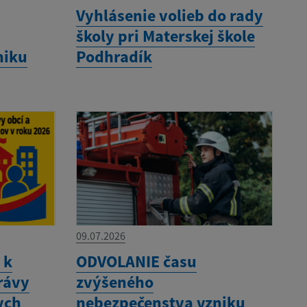
Vyhlásenie volieb do rady
školy pri Materskej škole
niku
Podhradík
09.07.2026
 k
ODVOLANIE času
rávy
zvýšeného
ych
nebezpečenstva vzniku