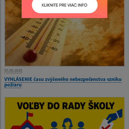
05.08.2026
VYHLÁSENIE času zvýšeného nebezpečenstva vzniku
požiaru