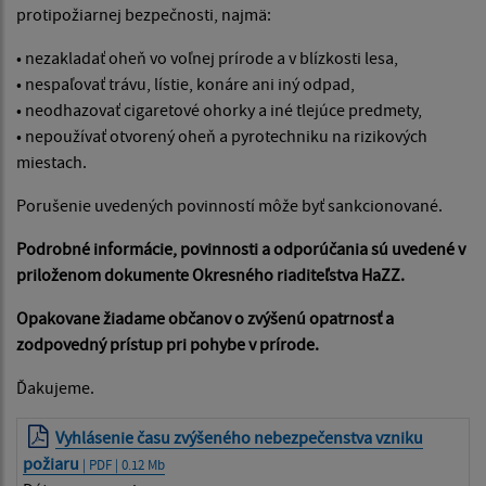
protipožiarnej bezpečnosti, najmä:
• nezakladať oheň vo voľnej prírode a v blízkosti lesa,
• nespaľovať trávu, lístie, konáre ani iný odpad,
• neodhazovať cigaretové ohorky a iné tlejúce predmety,
• nepoužívať otvorený oheň a pyrotechniku na rizikových
miestach.
Porušenie uvedených povinností môže byť sankcionované.
Podrobné informácie, povinnosti a odporúčania sú uvedené v
priloženom dokumente Okresného riaditeľstva HaZZ.
Opakovane žiadame občanov o zvýšenú opatrnosť a
zodpovedný prístup pri pohybe v prírode.
Ďakujeme.
Vyhlásenie času zvýšeného nebezpečenstva vzniku
požiaru
| PDF | 0.12 Mb