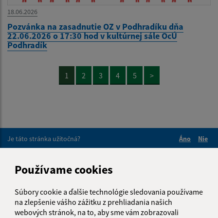
18.06.2026
Pozvánka na zasadnutie OZ v Podhradíku dňa
22.06.2026 o 17:30 hod v kultúrnej sále OcÚ
Podhradík
1
2
3
4
5
>
Je táto stránka užitočná?
Áno
Nie
Boli tieto 
Boli 
Našli ste na stránke chybu?
Napíšte nám
Používame cookies
Napíšte nám:
Súbory cookie a ďalšie technológie sledovania používame
na zlepšenie vášho zážitku z prehliadania našich
Meno (povinné)
webových stránok, na to, aby sme vám zobrazovali