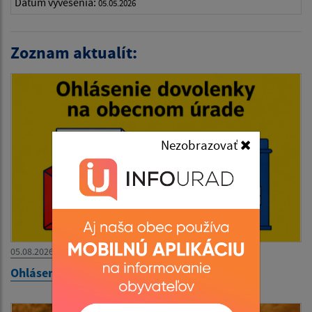
Dátum vyvesenia:
05.05.2026
Zoznam aktualít:
Nezobrazovať
05.08.2026
Ohlásenie dovolenky na OcÚ Podhradík