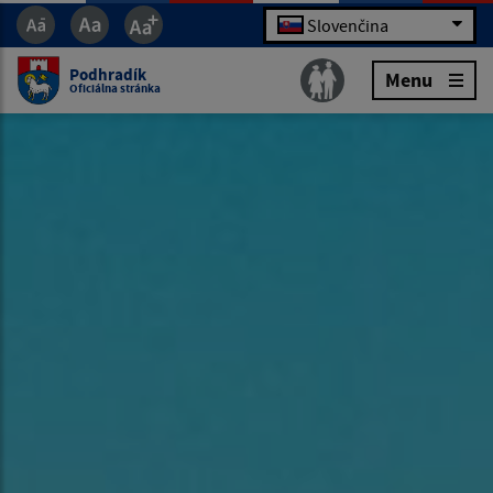
Slovenčina
Podhradík
Menu
Oficiálna stránka