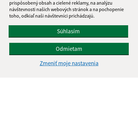
prispôsobený obsah a cielené reklamy, na analýzu
návštevnosti našich webových stránok a na pochopenie
toho, odkiaľ naši návštevníci prichádzajú.
E-mailová adresa (povinné)
Súhlasím
Text vašej správy (povinné)
Odmietam
Zmeniť moje nastavenia
Oboznámil som sa so
spracúvaním osobných
údajov
Google reCaptcha Response
Odoslať správu