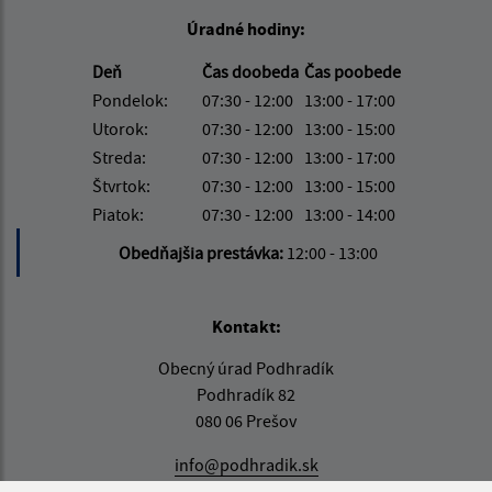
Úradné hodiny:
Deň
Čas doobeda
Čas poobede
Pondelok:
07:30 - 12:00
13:00 - 17:00
Utorok:
07:30 - 12:00
13:00 - 15:00
Streda:
07:30 - 12:00
13:00 - 17:00
Štvrtok:
07:30 - 12:00
13:00 - 15:00
Piatok:
07:30 - 12:00
13:00 - 14:00
Obedňajšia prestávka:
12:00 - 13:00
Kontakt:
Obecný úrad Podhradík
Podhradík 82
080 06 Prešov
info@podhradik.sk
+421 51 7765 808