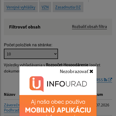
Verejné vyhlášky
VZN
Zasadnutia OZ
Filtrovať obsah
Rozbaliť obsah filtra
Názov:
Počet položiek na stránke:
Popis:
Výsledky vyhľadávania v
Rozpočet-Hospodárenie
(počet
Dátum zverejnenia od:
Nezobrazovať
dokumentov vyhovujúcich zadaným kritériám: 2)
RSS
Dátum zverejnenia do:
Názov
Popis
Dátum
Záverečný účet obce
-
10.07.2026
Podhradík za rok 2025
Filtrovať
Reset