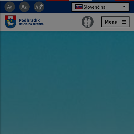
Slovenčina
Podhradík
Menu
Oficiálna stránka