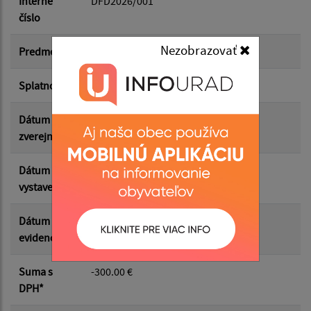
Interné
DFD2026/001
číslo
Suma od:
Nezobrazovať
Predmet
OU - sprac.účtovnej agendy 08/2024
Splatnosť
15.10.2024
Suma do:
Dátum
04.07.2026
zverejnenia
Filtrovať
Reset
Dátum
01.04.2026
vystavenia
Dátum
05.02.2026
evidencie
Suma s
-300.00 €
DPH*