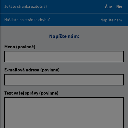
Je táto stránka užitočná?
Áno
Nie
Boli tieto 
Boli 
Našli ste na stránke chybu?
Napíšte nám
Napíšte nám:
Meno (povinné)
E-mailová adresa (povinné)
Text vašej správy (povinné)