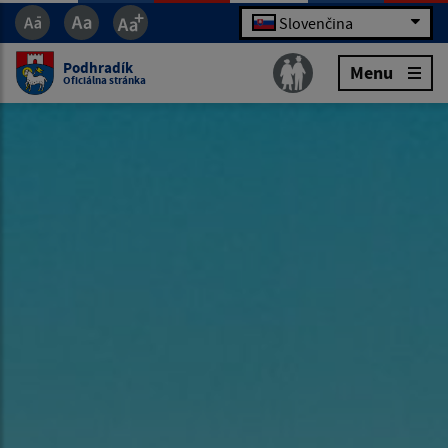
Slovenčina
Podhradík
Menu
Oficiálna stránka