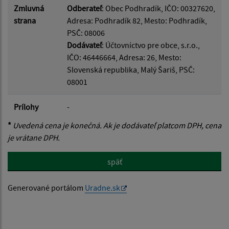
Zmluvná
Odberateľ
: Obec Podhradík, IČO: 00327620,
strana
Adresa: Podhradík 82, Mesto: Podhradík,
PSČ: 08006
Dodávateľ
: Účtovníctvo pre obce, s.r.o.,
IČO: 46446664, Adresa: 26, Mesto:
Slovenská republika, Malý Šariš, PSČ:
08001
Prílohy
-
*
Uvedená cena je konečná. Ak je dodávateľ platcom DPH, cena
je vrátane DPH.
späť
Generované portálom
Uradne.sk