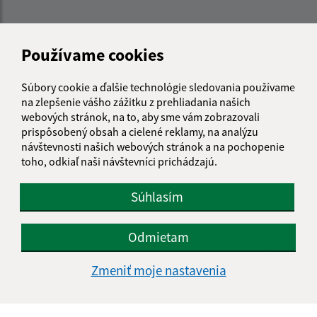
Kontakt:
Používame cookies
Obecný úrad Podhradík
Podhradík 82
Súbory cookie a ďalšie technológie sledovania používame
080 06 Prešov
na zlepšenie vášho zážitku z prehliadania našich
webových stránok, na to, aby sme vám zobrazovali
info@podhradik.sk
prispôsobený obsah a cielené reklamy, na analýzu
+421 51 7765 808
návštevnosti našich webových stránok a na pochopenie
toho, odkiaľ naši návštevníci prichádzajú.
IČO: 00327620
Súhlasím
Odmietam
Zmeniť moje nastavenia