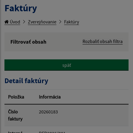
Faktúry
Úvod
Zverejňovanie
Faktúry
Filtrovať obsah
Rozbaliť obsah filtra
Hľadaný výraz:
späť
Hľadať v:
Detail faktúry
Typ dátumu:
Položka
Informácia
Dátum od:
Číslo
20260183
faktury
Dátum do: